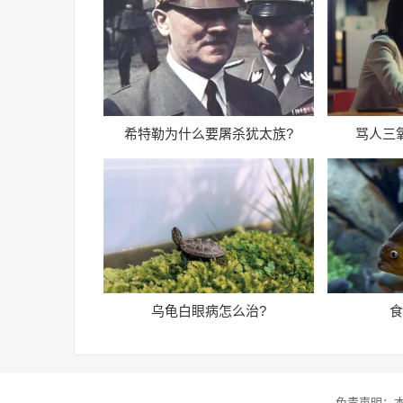
希特勒为什么要屠杀犹太族?
骂人三
乌龟白眼病怎么治?
食
免责声明：