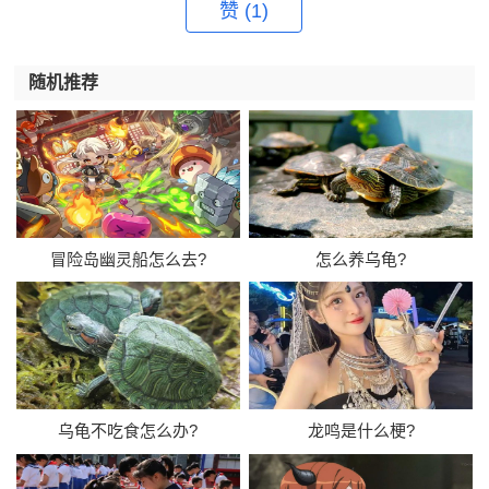
赞
(1)
随机推荐
冒险岛幽灵船怎么去?
怎么养乌龟?
乌龟不吃食怎么办?
​龙鸣是什么梗?