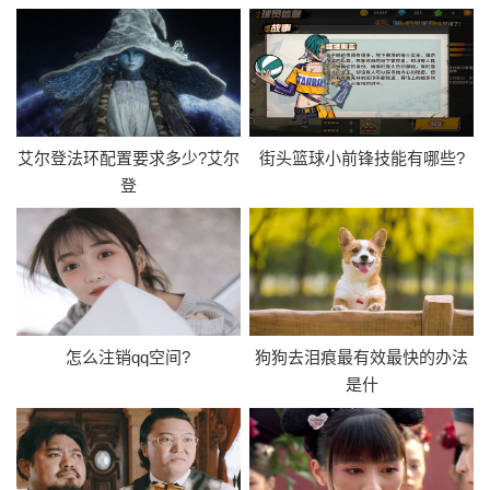
艾尔登法环配置要求多少?艾尔
街头篮球小前锋技能有哪些?
登
怎么注销qq空间?
狗狗去泪痕最有效最快的办法
是什