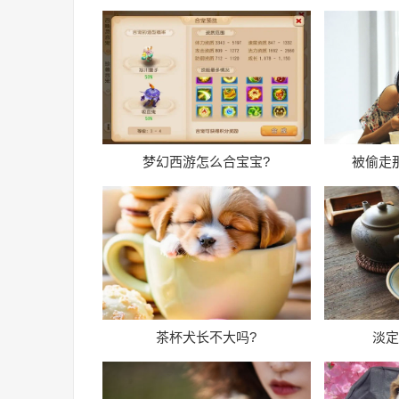
梦幻西游怎么合宝宝?
被偷走
茶杯犬长不大吗?
淡定