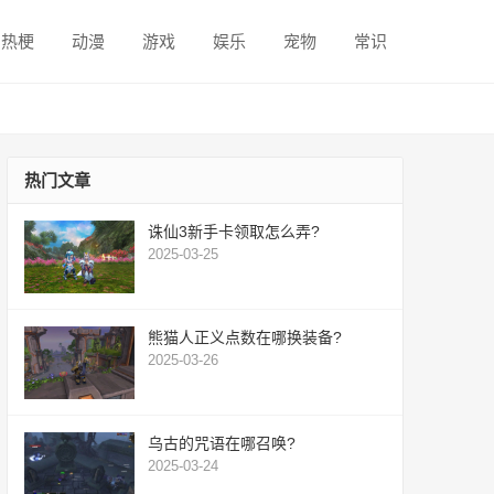
热梗
动漫
游戏
娱乐
宠物
常识
热门文章
诛仙3新手卡领取怎么弄?
2025-03-25
熊猫人正义点数在哪换装备?
2025-03-26
乌古的咒语在哪召唤?
2025-03-24